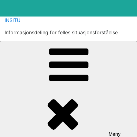
Gå
INSITU
til
Informasjonsdeling for felles situasjonsforståelse
innhold
Meny